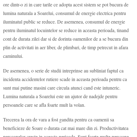
ore dintr-o zi in care tarile ce adopta acest sistem se pot bucura de
lumina naturala a Soarelui, consumul de energie electrica pentru
iluminatul public se reduce. De asemenea, consumul de energie
pentru iluminatul locuintelor se reduce in aceasta perioada, tinand
cont de durata zilei dar si de dorinta oamenilor de a se bucura din
plin de activitati in aer liber, de plimbari, de timp petrecut in afara
caminului.
De asemenea, o serie de studii intreprinse au subliniat faptul ca
incidenta accidentelor rutiere scade in aceasta perioada pentru ca
sunt mai putine masini care circula atunci cand este intuneric.
Lumina naturala a Soarelui este un ajutor de nadejde pentru
persoanele care se afla foarte mult la volan.
Trecerea la ora de vara a fost gandita pentru ca oamenii sa
beneficieze de Soare o durata cat mai mare din zi. Productivitatea
persoanelor creste in aceasta perioada. Sunt foarte multe persoane