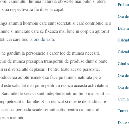
eriorul caminului, lumina naturala oboseste mai putin si ofera
Prelua
 ziua respectiva sa fie duse la capat.
Ora de
nga anumiti hormoni care sunt secretati si care contribuie la o
Data s
tamine si minerale care se fixeaza mai bine in corp cu ajutorul
oti cei care trec la
ora de vara
.
Calend
Calend
 ne gandim la persoanele a caror loc de munca necesita
ocuri de munca presupun transportul de produse dintr-o parte
Când s
tiali si diverse alte deplasari. Pentru toate aceste persoane,
Ora de
Conducerea autoturismelor se face pe lumina naturala pe o
 este solicitat mai putin pentru a realiza aceasta activitate si
Ora de
Sarcinile de servici sunt indeplinite intr-un timp mai scurt iar
Cum ne
p petrecut in familie. S-au realizat si o serie de studii care
in aceasta perioada scade semnificativ pentru ca numarul
Turcia 
e este mai mic.
De ce 