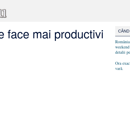
e face mai productivi
CÂND
România 
weekend 
detalii p
Ora exact
vară.