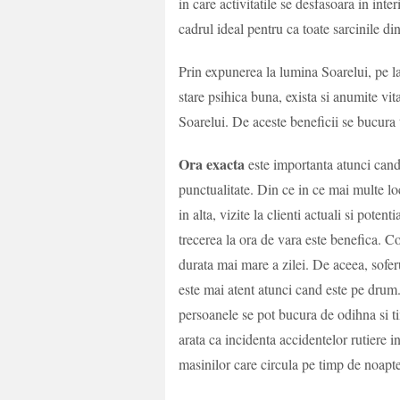
in care activitatile se desfasoara in int
cadrul ideal pentru ca toate sarcinile din
Prin expunerea la lumina Soarelui, pe la
stare psihica buna, exista si anumite vi
Soarelui. De aceste beneficii se bucura t
Ora exacta
este importanta atunci cand
punctualitate. Din ce in ce mai multe l
in alta, vizite la clienti actuali si poten
trecerea la ora de vara este benefica. 
durata mai mare a zilei. De aceea, soferul
este mai atent atunci cand este pe drum. 
persoanele se pot bucura de odihna si tim
arata ca incidenta accidentelor rutiere 
masinilor care circula pe timp de noapt