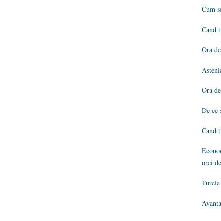
Cum se 
Cand t
Ora de
Astenia
Ora de
De ce 
Cand t
Econom
orei de
Turcia
Avantaj