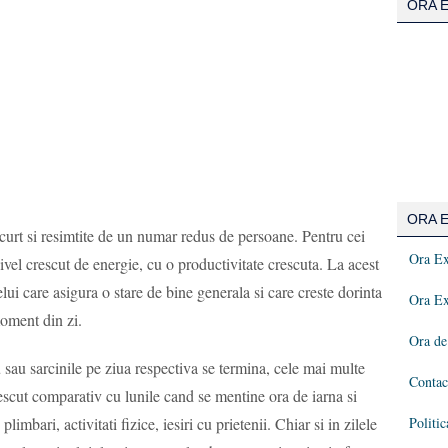
ORA E
ORA E
curt si resimtite de un numar redus de persoane. Pentru cei
Ora Ex
ivel crescut de energie, cu o productivitate crescuta. La acest
ui care asigura o stare de bine generala si care creste dorinta
Ora Ex
oment din zi.
Ora de
au sarcinile pe ziua respectiva se termina, cele mai multe
Contac
escut comparativ cu lunile cand se mentine ora de iarna si
limbari, activitati fizice, iesiri cu prietenii. Chiar si in zilele
Politic