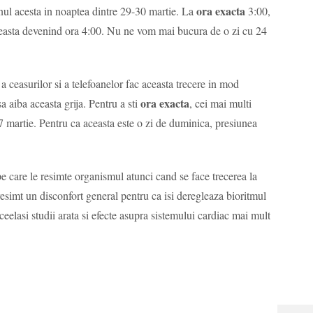
ora exacta
nul acesta in noaptea dintre 29-30 martie. La
3:00,
 aceasta devenind ora 4:00. Nu ne vom mai bucura de o zi cu 24
 a ceasurilor si a telefoanelor fac aceasta trecere in mod
ora exacta
a aiba aceasta grija. Pentru a sti
, cei mai multi
27 martie. Pentru ca aceasta este o zi de duminica, presiunea
e care le resimte organismul atunci cand se face trecerea la
resimt un disconfort general pentru ca isi deregleaza bioritmul
eelasi studii arata si efecte asupra sistemului cardiac mai mult