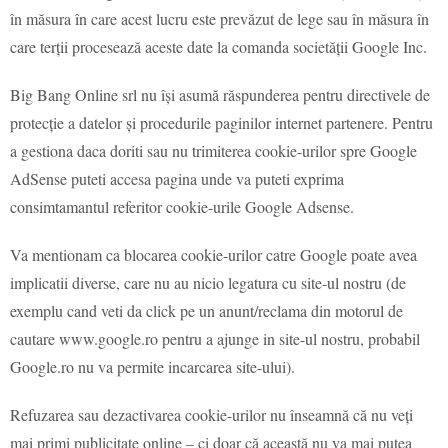
în măsura în care acest lucru este prevăzut de lege sau în măsura în
care terții procesează aceste date la comanda societății Google Inc.
Big Bang Online srl nu își asumă răspunderea pentru directivele de
protecție a datelor și procedurile paginilor internet partenere. Pentru
a gestiona daca doriti sau nu trimiterea cookie-urilor spre Google
AdSense puteti accesa pagina unde va puteti exprima
consimtamantul referitor cookie-urile Google Adsense.
Va mentionam ca blocarea cookie-urilor catre Google poate avea
implicatii diverse, care nu au nicio legatura cu site-ul nostru (de
exemplu cand veti da click pe un anunt/reclama din motorul de
cautare www.google.ro pentru a ajunge in site-ul nostru, probabil
Google.ro nu va permite incarcarea site-ului).
Refuzarea sau dezactivarea cookie-urilor nu înseamnă că nu veți
mai primi publicitate online – ci doar că această nu va mai putea